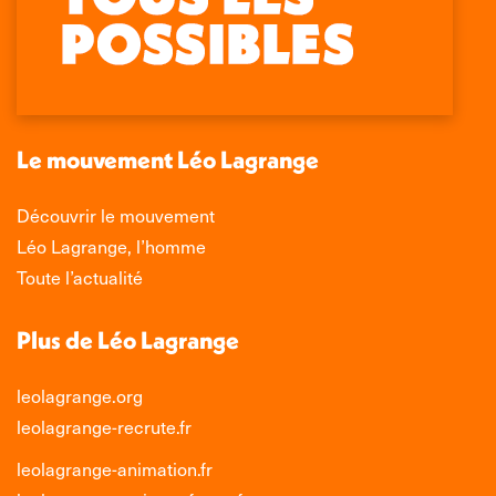
page
page
page
page
Facebook
X
LinkedIn
Instagram
s'ouvre
s'ouvre
s'ouvre
s'ouvre
dans
dans
dans
dans
une
une
une
une
nouvelle
nouvelle
nouvelle
nouvelle
Le mouvement Léo Lagrange
fenêtre
fenêtre
fenêtre
fenêtre
Découvrir le mouvement
Léo Lagrange, l’homme
Toute l’actualité
Plus de Léo Lagrange
leolagrange.org
leolagrange-recrute.fr
leolagrange-animation.fr