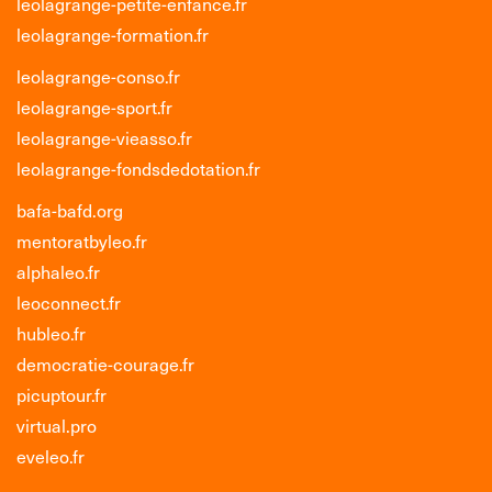
leolagrange-petite-enfance.fr
leolagrange-formation.fr
leolagrange-conso.fr
leolagrange-sport.fr
leolagrange-vieasso.fr
leolagrange-fondsdedotation.fr
bafa-bafd.org
mentoratbyleo.fr
alphaleo.fr
leoconnect.fr
hubleo.fr
democratie-courage.fr
picuptour.fr
virtual.pro
eveleo.fr