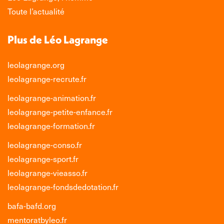
fenêtre
fenêtre
fenêtre
fenêtre
Toute l’actualité
Plus de Léo Lagrange
leolagrange.org
leolagrange-recrute.fr
leolagrange-animation.fr
leolagrange-petite-enfance.fr
leolagrange-formation.fr
leolagrange-conso.fr
leolagrange-sport.fr
leolagrange-vieasso.fr
leolagrange-fondsdedotation.fr
bafa-bafd.org
mentoratbyleo.fr