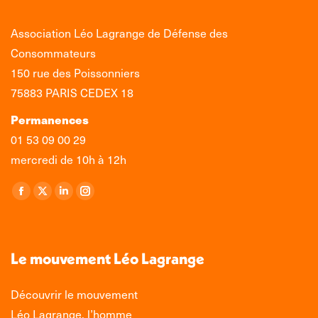
Association Léo Lagrange de Défense des
Consommateurs
150 rue des Poissonniers
75883 PARIS CEDEX 18
Permanences
01 53 09 00 29
mercredi de 10h à 12h
Retrouvez-nous sur :
La
La
La
La
page
page
page
page
Facebook
X
LinkedIn
Instagram
s'ouvre
s'ouvre
s'ouvre
s'ouvre
Le mouvement Léo Lagrange
dans
dans
dans
dans
une
une
une
une
Découvrir le mouvement
nouvelle
nouvelle
nouvelle
nouvelle
Léo Lagrange, l’homme