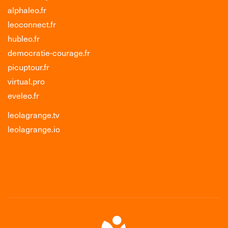
alphaleo.fr
leoconnect.fr
hubleo.fr
democratie-courage.fr
picuptour.fr
virtual.pro
eveleo.fr
leolagrange.tv
leolagrange.io