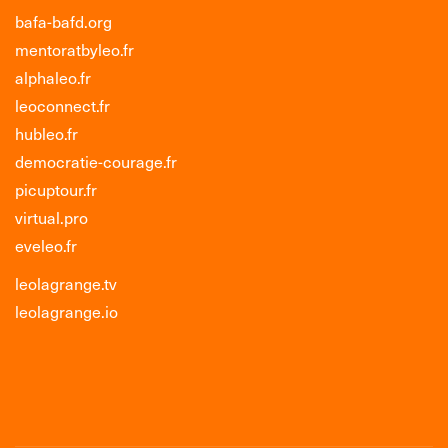
bafa-bafd.org
mentoratbyleo.fr
alphaleo.fr
leoconnect.fr
hubleo.fr
democratie-courage.fr
picuptour.fr
virtual.pro
eveleo.fr
leolagrange.tv
leolagrange.io