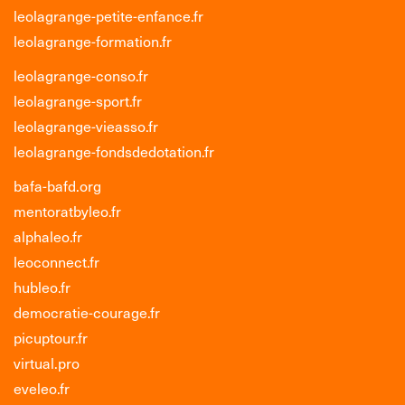
leolagrange-petite-enfance.fr
leolagrange-formation.fr
leolagrange-conso.fr
leolagrange-sport.fr
leolagrange-vieasso.fr
leolagrange-fondsdedotation.fr
bafa-bafd.org
mentoratbyleo.fr
alphaleo.fr
leoconnect.fr
hubleo.fr
democratie-courage.fr
picuptour.fr
virtual.pro
eveleo.fr