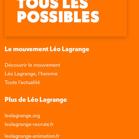
page
page
page
page
Facebook
X
LinkedIn
Instagram
s'ouvre
s'ouvre
s'ouvre
s'ouvre
dans
dans
dans
dans
une
une
une
une
nouvelle
nouvelle
nouvelle
nouvelle
Le mouvement Léo Lagrange
fenêtre
fenêtre
fenêtre
fenêtre
Découvrir le mouvement
Léo Lagrange, l’homme
Toute l’actualité
Plus de Léo Lagrange
leolagrange.org
leolagrange-recrute.fr
leolagrange-animation.fr