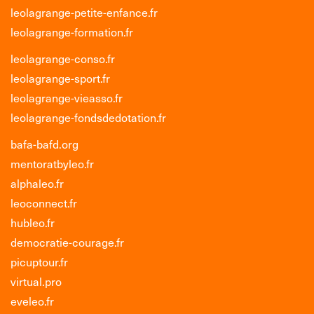
leolagrange-petite-enfance.fr
leolagrange-formation.fr
leolagrange-conso.fr
leolagrange-sport.fr
leolagrange-vieasso.fr
leolagrange-fondsdedotation.fr
bafa-bafd.org
mentoratbyleo.fr
alphaleo.fr
leoconnect.fr
hubleo.fr
democratie-courage.fr
picuptour.fr
virtual.pro
eveleo.fr