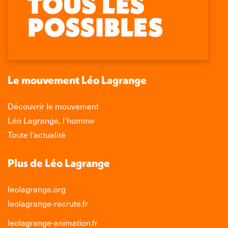
page
page
page
page
Facebook
X
LinkedIn
Instagram
s'ouvre
s'ouvre
s'ouvre
s'ouvre
dans
dans
dans
dans
une
une
une
une
nouvelle
nouvelle
nouvelle
nouvelle
Le mouvement Léo Lagrange
fenêtre
fenêtre
fenêtre
fenêtre
Découvrir le mouvement
Léo Lagrange, l’homme
Toute l’actualité
Plus de Léo Lagrange
leolagrange.org
leolagrange-recrute.fr
leolagrange-animation.fr