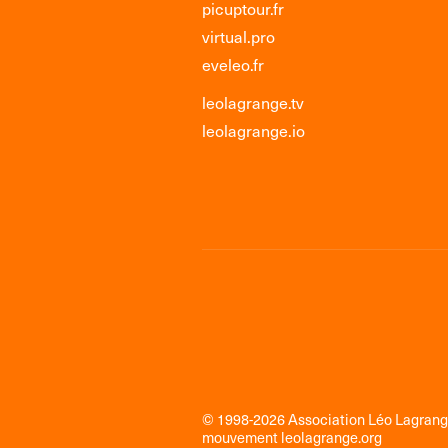
picuptour.fr
virtual.pro
eveleo.fr
leolagrange.tv
leolagrange.io
© 1998-2026 Association Léo Lagran
mouvement
leolagrange.org