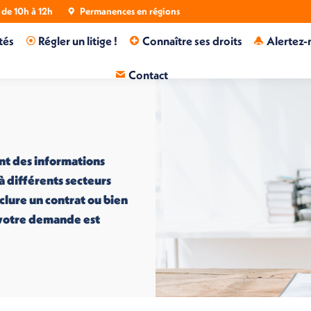
de 10h à 12h
Permanences en régions
tés
Régler un litige !
Connaître ses droits
Alertez-
Contact
nt des informations
 à différents secteurs
nclure un contrat ou bien
i votre demande est