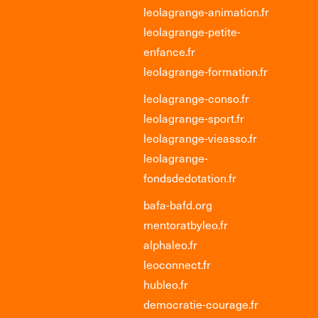
leolagrange-animation.fr
leolagrange-petite-
enfance.fr
leolagrange-formation.fr
leolagrange-conso.fr
leolagrange-sport.fr
leolagrange-vieasso.fr
leolagrange-
fondsdedotation.fr
bafa-bafd.org
mentoratbyleo.fr
alphaleo.fr
leoconnect.fr
hubleo.fr
democratie-courage.fr