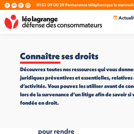
01 53 09 00 29 Permanence téléphonique le mercredi 
La
La
La
La
page
page
page
page
Actuali
Facebook
LinkedIn
X
Instagram
s'ouvre
s'ouvre
s'ouvre
s'ouvre
dans
dans
dans
dans
une
une
une
une
nouvelle
nouvelle
nouvelle
nouvelle
fenêtre
fenêtre
fenêtre
fenêtre
Connaître ses droits
Découvrez toutes nos ressources qui vous donne
juridiques préventives et essentielles, relatives
d’activités. Vous pouvez les utiliser avant de co
lors de la survenance d’un litige afin de savoir s
fondée en droit.
Signez la pétition
pour rendre