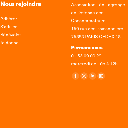
Nous rejoindre
Association Léo Lagrange
de Défense des
Adhérer
Consommateurs
S’affilier
150 rue des Poissonniers
Bénévolat
75883 PARIS CEDEX 18
Je donne
Permanences
01 53 09 00 29
mercredi de 10h à 12h
Retrouvez-nous sur :
La
La
La
La
page
page
page
page
Facebook
X
LinkedIn
Instagram
s'ouvre
s'ouvre
s'ouvre
s'ouvre
dans
dans
dans
dans
une
une
une
une
nouvelle
nouvelle
nouvelle
nouvelle