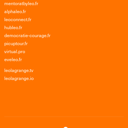
mentoratbyleo.fr
alphaleo.fr
leoconnect.fr
hubleo.fr
democratie-courage.fr
picuptour.fr
virtual.pro
eveleo.fr
leolagrange.tv
leolagrange.io