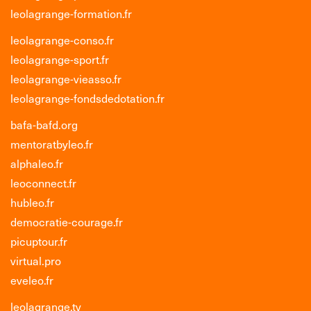
leolagrange-formation.fr
leolagrange-conso.fr
leolagrange-sport.fr
leolagrange-vieasso.fr
leolagrange-fondsdedotation.fr
bafa-bafd.org
mentoratbyleo.fr
alphaleo.fr
leoconnect.fr
hubleo.fr
democratie-courage.fr
picuptour.fr
virtual.pro
eveleo.fr
leolagrange.tv