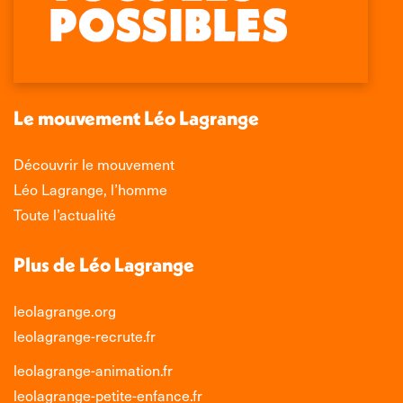
Facebook
X
LinkedIn
Instagram
s'ouvre
s'ouvre
s'ouvre
s'ouvre
dans
dans
dans
dans
une
une
une
une
nouvelle
nouvelle
nouvelle
nouvelle
Le mouvement Léo Lagrange
fenêtre
fenêtre
fenêtre
fenêtre
Découvrir le mouvement
Léo Lagrange, l’homme
Toute l’actualité
Plus de Léo Lagrange
leolagrange.org
leolagrange-recrute.fr
leolagrange-animation.fr
leolagrange-petite-enfance.fr