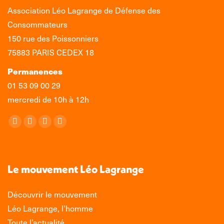
Association Léo Lagrange de Défense des
Consommateurs
150 rue des Poissonniers
75883 PARIS CEDEX 18
Permanences
01 53 09 00 29
mercredi de 10h à 12h
Retrouvez-nous sur :
La
La
La
La
page
page
page
page
Facebook
X
LinkedIn
Instagram
s'ouvre
s'ouvre
s'ouvre
s'ouvre
Le mouvement Léo Lagrange
dans
dans
dans
dans
une
une
une
une
Découvrir le mouvement
nouvelle
nouvelle
nouvelle
nouvelle
Léo Lagrange, l’homme
fenêtre
fenêtre
fenêtre
fenêtre
Toute l’actualité