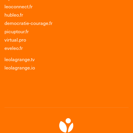
leoconnect.fr
hubleo.fr
democratie-courage.fr
picuptour.fr
virtual.pro
eveleo.fr
leolagrange.tv
leolagrange.io