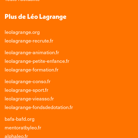
Plus de Léo Lagrange
leolagrange.org
leolagrange-recrute.fr
leolagrange-animation.fr
leolagrange-petite-enfance.fr
leolagrange-formation.fr
leolagrange-conso.fr
leolagrange-sport.fr
leolagrange-vieasso.fr
leolagrange-fondsdedotation.fr
bafa-bafd.org
mentoratbyleo.fr
alphaleo.fr