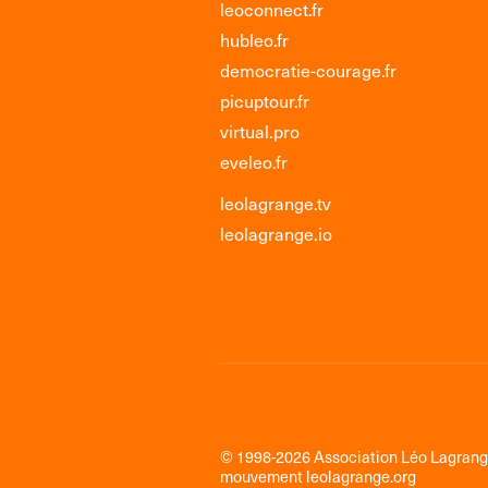
leoconnect.fr
hubleo.fr
democratie-courage.fr
picuptour.fr
virtual.pro
eveleo.fr
leolagrange.tv
leolagrange.io
© 1998-2026 Association Léo Lagran
mouvement
leolagrange.org