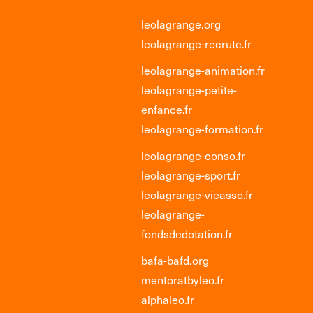
leolagrange.org
leolagrange-recrute.fr
leolagrange-animation.fr
leolagrange-petite-
enfance.fr
leolagrange-formation.fr
leolagrange-conso.fr
leolagrange-sport.fr
leolagrange-vieasso.fr
leolagrange-
fondsdedotation.fr
bafa-bafd.org
mentoratbyleo.fr
alphaleo.fr