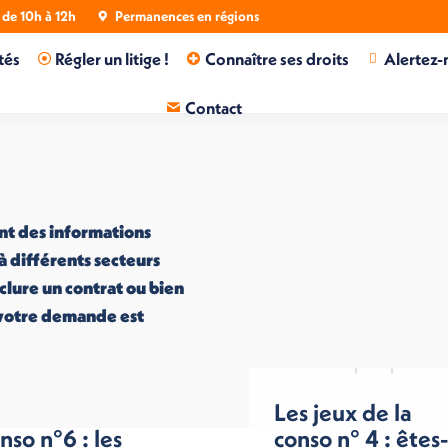
de 10h à 12h
Permanences en régions
tés
Régler un litige !
Connaître ses droits
Alertez-
Contact
nt des informations
 à différents secteurs
nclure un contrat ou bien
i votre demande est
s jeux de la
Les jeux de la
nso n°6 : les
conso n° 4 : êtes-