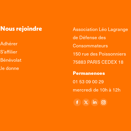
Nous rejoindre
Association Léo Lagrange
de Défense des
Adhérer
Consommateurs
S’affilier
150 rue des Poissonniers
Bénévolat
75883 PARIS CEDEX 18
Je donne
Permanences
01 53 09 00 29
mercredi de 10h à 12h
Retrouvez-nous sur :
La
La
La
La
page
page
page
page
Facebook
X
LinkedIn
Instagram
s'ouvre
s'ouvre
s'ouvre
s'ouvre