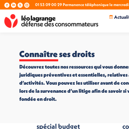
01 53 09 00 29 Permanence téléphonique le mercredi 
La
La
La
La
page
page
page
page
Actuali
Facebook
LinkedIn
X
Instagram
s'ouvre
s'ouvre
s'ouvre
s'ouvre
dans
dans
dans
dans
une
une
une
une
nouvelle
nouvelle
nouvelle
nouvelle
fenêtre
fenêtre
fenêtre
fenêtre
Connaître ses droits
Découvrez toutes nos ressources qui vous donne
juridiques préventives et essentielles, relatives
d’activités. Vous pouvez les utiliser avant de co
lors de la survenance d’un litige afin de savoir s
fondée en droit.
Quizz conso
Le
spécial budget
co