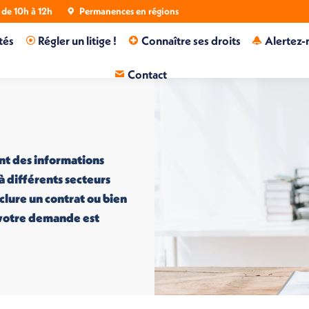
de 10h à 12h
Permanences en régions
tés
Régler un litige !
Connaître ses droits
Alertez-
Contact
nt des informations
 à différents secteurs
nclure un contrat ou bien
i votre demande est