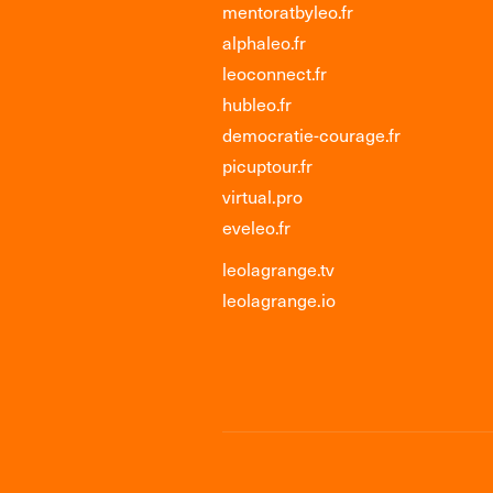
mentoratbyleo.fr
alphaleo.fr
leoconnect.fr
hubleo.fr
democratie-courage.fr
picuptour.fr
virtual.pro
eveleo.fr
leolagrange.tv
leolagrange.io