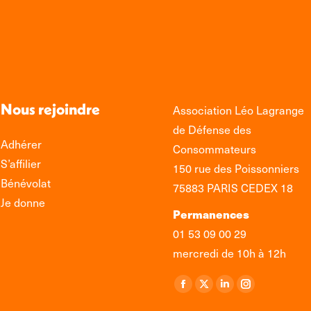
Nous rejoindre
Association Léo Lagrange
de Défense des
Adhérer
Consommateurs
S’affilier
150 rue des Poissonniers
Bénévolat
75883 PARIS CEDEX 18
Je donne
Permanences
01 53 09 00 29
mercredi de 10h à 12h
Retrouvez-nous sur :
La
La
La
La
page
page
page
page