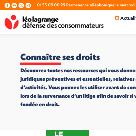
01 53 09 00 29 Permanence téléphonique le mercredi 
La
La
La
La
page
page
page
page
Actuali
Facebook
LinkedIn
X
Instagram
s'ouvre
s'ouvre
s'ouvre
s'ouvre
dans
dans
dans
dans
une
une
une
une
nouvelle
nouvelle
nouvelle
nouvelle
fenêtre
fenêtre
fenêtre
fenêtre
Connaître ses droits
Découvrez toutes nos ressources qui vous donne
juridiques préventives et essentielles, relatives
d’activités. Vous pouvez les utiliser avant de co
lors de la survenance d’un litige afin de savoir s
fondée en droit.