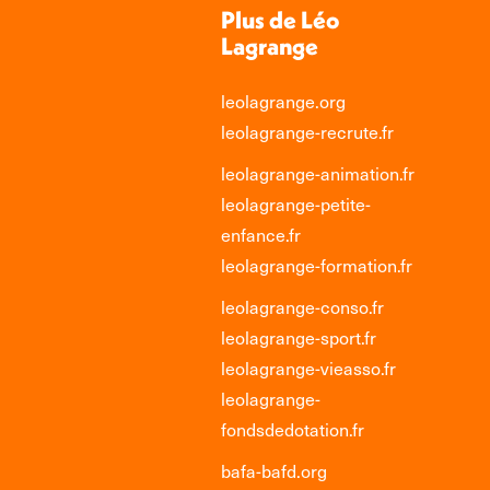
Plus de Léo
Lagrange
leolagrange.org
leolagrange-recrute.fr
leolagrange-animation.fr
leolagrange-petite-
enfance.fr
leolagrange-formation.fr
leolagrange-conso.fr
leolagrange-sport.fr
leolagrange-vieasso.fr
leolagrange-
fondsdedotation.fr
bafa-bafd.org