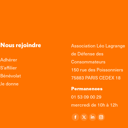
Nous rejoindre
Association Léo Lagrange
de Défense des
Adhérer
Consommateurs
S’affilier
150 rue des Poissonniers
Bénévolat
75883 PARIS CEDEX 18
Je donne
Permanences
01 53 09 00 29
mercredi de 10h à 12h
Retrouvez-nous sur :
La
La
La
La
page
page
page
page