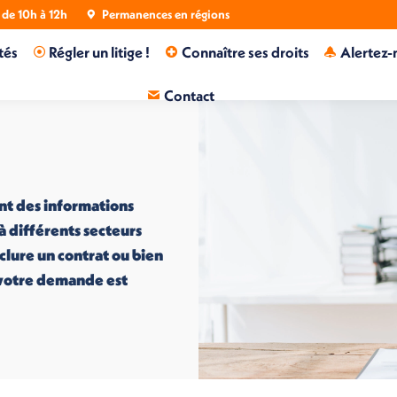
de 10h à 12h
Permanences en régions
tés
Régler un litige !
Connaître ses droits
Alertez-
Contact
nt des informations
 à différents secteurs
nclure un contrat ou bien
i votre demande est