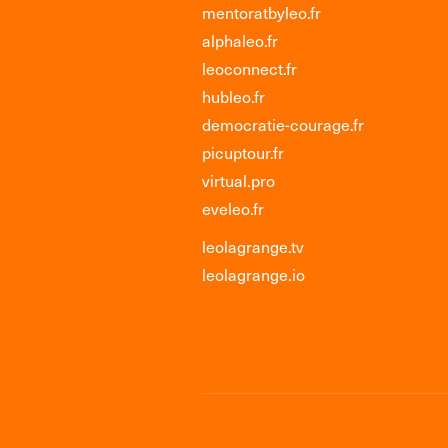
mentoratbyleo.fr
alphaleo.fr
leoconnect.fr
hubleo.fr
democratie-courage.fr
picuptour.fr
virtual.pro
eveleo.fr
leolagrange.tv
leolagrange.io