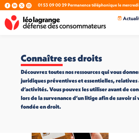
01 53 09 00 29 Permanence téléphonique le mercredi 
La
La
La
La
page
page
page
page
Actuali
Facebook
LinkedIn
X
Instagram
s'ouvre
s'ouvre
s'ouvre
s'ouvre
dans
dans
dans
dans
une
une
une
une
nouvelle
nouvelle
nouvelle
nouvelle
fenêtre
fenêtre
fenêtre
fenêtre
Connaître ses droits
Découvrez toutes nos ressources qui vous donne
juridiques préventives et essentielles, relatives
d’activités. Vous pouvez les utiliser avant de co
lors de la survenance d’un litige afin de savoir s
fondée en droit.