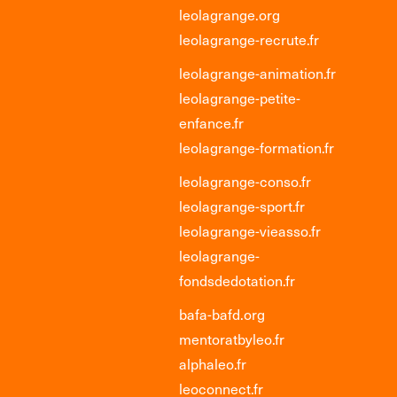
leolagrange.org
leolagrange-recrute.fr
leolagrange-animation.fr
leolagrange-petite-
enfance.fr
leolagrange-formation.fr
leolagrange-conso.fr
leolagrange-sport.fr
leolagrange-vieasso.fr
leolagrange-
fondsdedotation.fr
bafa-bafd.org
mentoratbyleo.fr
alphaleo.fr
leoconnect.fr