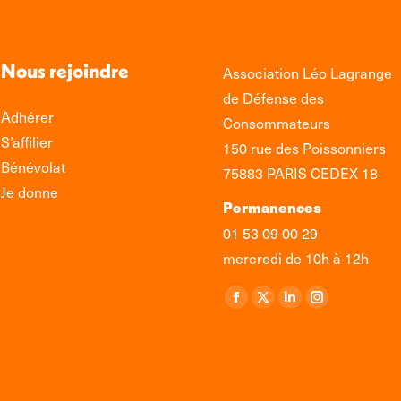
Nous rejoindre
Association Léo Lagrange
de Défense des
Adhérer
Consommateurs
S’affilier
150 rue des Poissonniers
Bénévolat
75883 PARIS CEDEX 18
Je donne
Permanences
01 53 09 00 29
mercredi de 10h à 12h
Retrouvez-nous sur :
La
La
La
La
page
page
page
page
Facebook
X
LinkedIn
Instagram
s'ouvre
s'ouvre
s'ouvre
s'ouvre
dans
dans
dans
dans