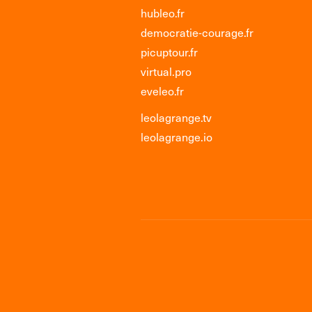
hubleo.fr
democratie-courage.fr
picuptour.fr
virtual.pro
eveleo.fr
leolagrange.tv
leolagrange.io