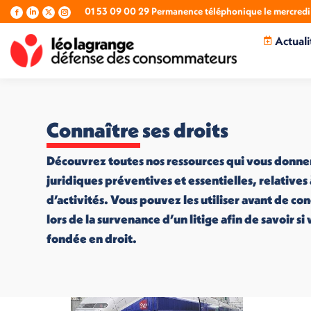
01 53 09 00 29 Permanence téléphonique le mercredi 
La
La
La
La
page
page
page
page
Actuali
Facebook
LinkedIn
X
Instagram
s'ouvre
s'ouvre
s'ouvre
s'ouvre
dans
dans
dans
dans
une
une
une
une
nouvelle
nouvelle
nouvelle
nouvelle
fenêtre
fenêtre
fenêtre
fenêtre
Connaître ses droits
Découvrez toutes nos ressources qui vous donne
juridiques préventives et essentielles, relatives
d’activités. Vous pouvez les utiliser avant de co
lors de la survenance d’un litige afin de savoir s
fondée en droit.