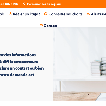
de 10h à 12h
Permanences en régions
tés
Régler un litige !
Connaître ses droits
Alertez-
Contact
nt des informations
 à différents secteurs
nclure un contrat ou bien
i votre demande est