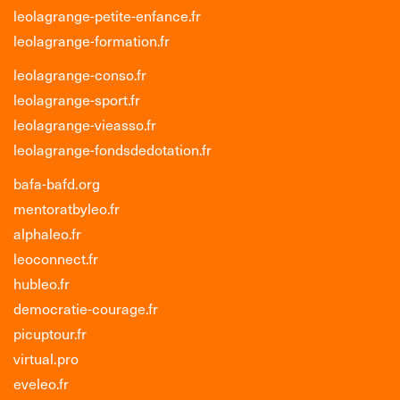
leolagrange-petite-enfance.fr
leolagrange-formation.fr
leolagrange-conso.fr
leolagrange-sport.fr
leolagrange-vieasso.fr
leolagrange-fondsdedotation.fr
bafa-bafd.org
mentoratbyleo.fr
alphaleo.fr
leoconnect.fr
hubleo.fr
democratie-courage.fr
picuptour.fr
virtual.pro
eveleo.fr