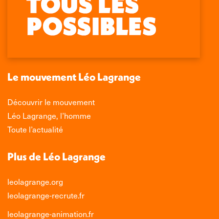
page
page
page
page
Facebook
X
LinkedIn
Instagram
s'ouvre
s'ouvre
s'ouvre
s'ouvre
dans
dans
dans
dans
une
une
une
une
nouvelle
nouvelle
nouvelle
nouvelle
Le mouvement Léo Lagrange
fenêtre
fenêtre
fenêtre
fenêtre
Découvrir le mouvement
Léo Lagrange, l’homme
Toute l’actualité
Plus de Léo Lagrange
leolagrange.org
leolagrange-recrute.fr
leolagrange-animation.fr