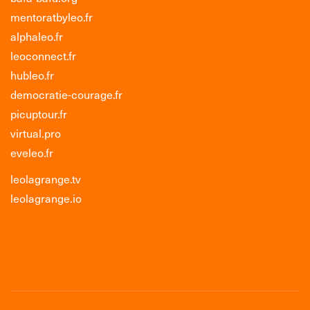
mentoratbyleo.fr
alphaleo.fr
leoconnect.fr
hubleo.fr
democratie-courage.fr
picuptour.fr
virtual.pro
eveleo.fr
leolagrange.tv
leolagrange.io