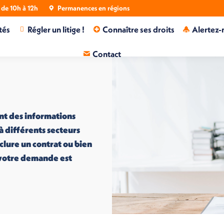
de 10h à 12h
Permanences en régions
tés
Régler un litige !
Connaître ses droits
Alertez-
Contact
nt des informations
 à différents secteurs
nclure un contrat ou bien
i votre demande est