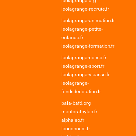
leolagrange.org
leolagrange-recrute.fr
leolagrange-animation.fr
leolagrange-petite-
enfance.fr
leolagrange-formation.fr
leolagrange-conso.fr
leolagrange-sport.fr
leolagrange-vieasso.fr
leolagrange-
fondsdedotation.fr
bafa-bafd.org
mentoratbyleo.fr
alphaleo.fr
leoconnect.fr