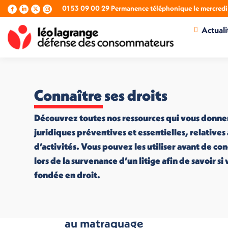
01 53 09 00 29 Permanence téléphonique le mercredi 
La
La
La
La
page
page
page
page
Actuali
Facebook
LinkedIn
X
Instagram
s'ouvre
s'ouvre
s'ouvre
s'ouvre
dans
dans
dans
dans
une
une
une
une
nouvelle
nouvelle
nouvelle
nouvelle
fenêtre
fenêtre
fenêtre
fenêtre
Connaître ses droits
Découvrez toutes nos ressources qui vous donne
juridiques préventives et essentielles, relatives
d’activités. Vous pouvez les utiliser avant de co
lors de la survenance d’un litige afin de savoir s
fondée en droit.
« Il faut mettre fin
au matraquage