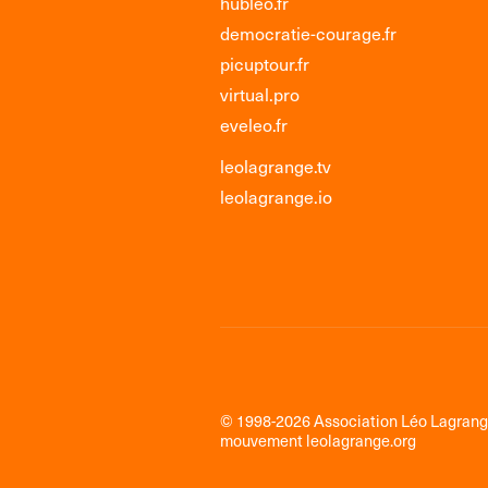
hubleo.fr
democratie-courage.fr
picuptour.fr
virtual.pro
eveleo.fr
leolagrange.tv
leolagrange.io
© 1998-2026 Association Léo Lagran
mouvement
leolagrange.org