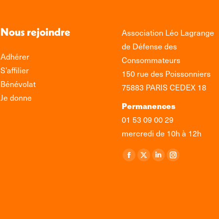
Nous rejoindre
Association Léo Lagrange
de Défense des
Adhérer
Consommateurs
S’affilier
150 rue des Poissonniers
Bénévolat
75883 PARIS CEDEX 18
Je donne
Permanences
01 53 09 00 29
mercredi de 10h à 12h
Retrouvez-nous sur :
La
La
La
La
page
page
page
page
Facebook
X
LinkedIn
Instagram
s'ouvre
s'ouvre
s'ouvre
s'ouvre
dans
dans
dans
dans