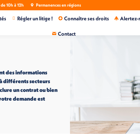
de 10h à 12h
Permanences en régions
tés
Régler un litige !
Connaître ses droits
Alertez-
Contact
nt des informations
 à différents secteurs
nclure un contrat ou bien
i votre demande est