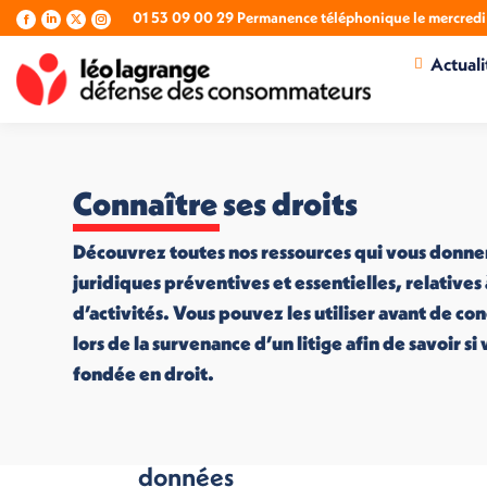
01 53 09 00 29 Permanence téléphonique le mercredi 
La
La
La
La
page
page
page
page
Actuali
Facebook
LinkedIn
X
Instagram
s'ouvre
s'ouvre
s'ouvre
s'ouvre
dans
dans
dans
dans
une
une
une
une
nouvelle
nouvelle
nouvelle
nouvelle
fenêtre
fenêtre
fenêtre
fenêtre
Connaître ses droits
Découvrez toutes nos ressources qui vous donne
juridiques préventives et essentielles, relatives
d’activités. Vous pouvez les utiliser avant de co
lors de la survenance d’un litige afin de savoir s
fondée en droit.
Une protection des
données