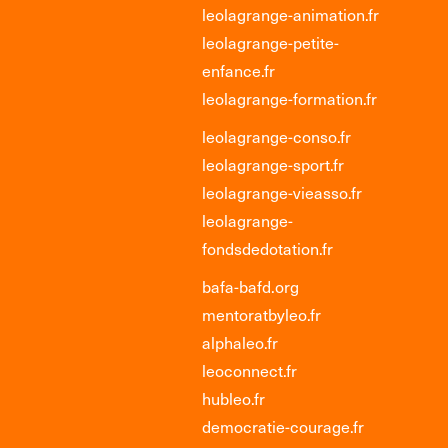
leolagrange-animation.fr
leolagrange-petite-
enfance.fr
leolagrange-formation.fr
leolagrange-conso.fr
leolagrange-sport.fr
leolagrange-vieasso.fr
leolagrange-
fondsdedotation.fr
bafa-bafd.org
mentoratbyleo.fr
alphaleo.fr
leoconnect.fr
hubleo.fr
democratie-courage.fr