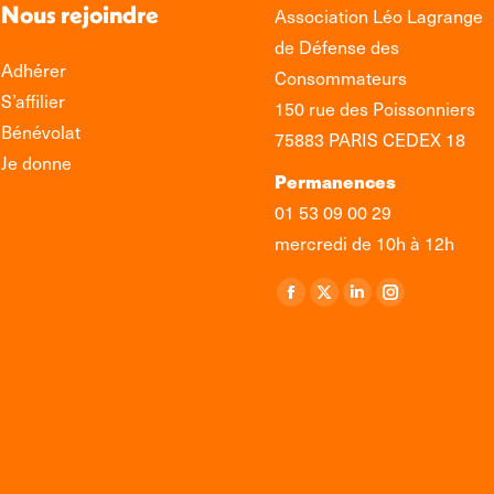
Nous rejoindre
Association Léo Lagrange
de Défense des
Adhérer
Consommateurs
S’affilier
150 rue des Poissonniers
Bénévolat
75883 PARIS CEDEX 18
Je donne
Permanences
01 53 09 00 29
mercredi de 10h à 12h
Retrouvez-nous sur :
La
La
La
La
page
page
page
page
Facebook
X
LinkedIn
Instagram
s'ouvre
s'ouvre
s'ouvre
s'ouvre
dans
dans
dans
dans
une
une
une
une
nouvelle
nouvelle
nouvelle
nouvelle