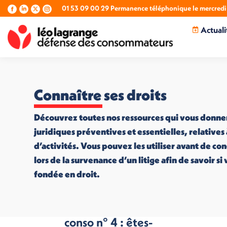
01 53 09 00 29 Permanence téléphonique le mercredi 
La
La
La
La
page
page
page
page
Actuali
Facebook
LinkedIn
X
Instagram
s'ouvre
s'ouvre
s'ouvre
s'ouvre
dans
dans
dans
dans
une
une
une
une
nouvelle
nouvelle
nouvelle
nouvelle
fenêtre
fenêtre
fenêtre
fenêtre
Connaître ses droits
Découvrez toutes nos ressources qui vous donne
juridiques préventives et essentielles, relatives
d’activités. Vous pouvez les utiliser avant de co
lors de la survenance d’un litige afin de savoir s
fondée en droit.
Les jeux de la
conso n° 4 : êtes-