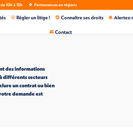
de 10h à 12h
Permanences en régions
tés
Régler un litige !
Connaître ses droits
Alertez-
Contact
nt des informations
 à différents secteurs
nclure un contrat ou bien
i votre demande est