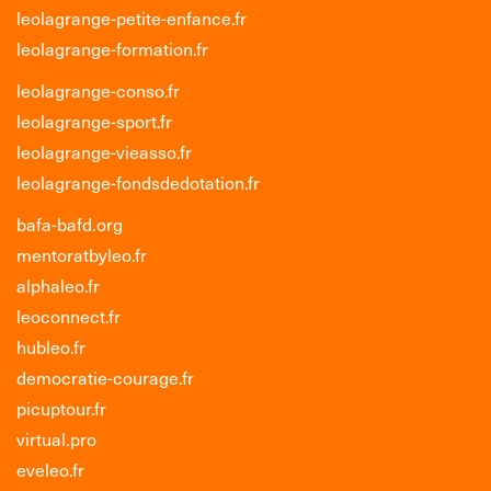
leolagrange-petite-enfance.fr
leolagrange-formation.fr
leolagrange-conso.fr
leolagrange-sport.fr
leolagrange-vieasso.fr
leolagrange-fondsdedotation.fr
bafa-bafd.org
mentoratbyleo.fr
alphaleo.fr
leoconnect.fr
hubleo.fr
democratie-courage.fr
picuptour.fr
virtual.pro
eveleo.fr