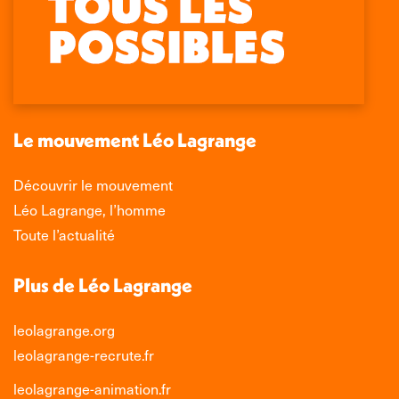
page
page
page
page
Facebook
X
LinkedIn
Instagram
s'ouvre
s'ouvre
s'ouvre
s'ouvre
dans
dans
dans
dans
une
une
une
une
nouvelle
nouvelle
nouvelle
nouvelle
Le mouvement Léo Lagrange
fenêtre
fenêtre
fenêtre
fenêtre
Découvrir le mouvement
Léo Lagrange, l’homme
Toute l’actualité
Plus de Léo Lagrange
leolagrange.org
leolagrange-recrute.fr
leolagrange-animation.fr