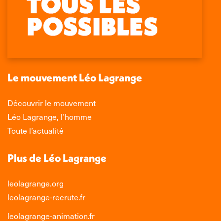
page
page
page
page
Facebook
X
LinkedIn
Instagram
s'ouvre
s'ouvre
s'ouvre
s'ouvre
dans
dans
dans
dans
une
une
une
une
nouvelle
nouvelle
nouvelle
nouvelle
Le mouvement Léo Lagrange
fenêtre
fenêtre
fenêtre
fenêtre
Découvrir le mouvement
Léo Lagrange, l’homme
Toute l’actualité
Plus de Léo Lagrange
leolagrange.org
leolagrange-recrute.fr
leolagrange-animation.fr