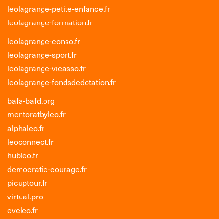
leolagrange-petite-enfance.fr
leolagrange-formation.fr
leolagrange-conso.fr
leolagrange-sport.fr
leolagrange-vieasso.fr
leolagrange-fondsdedotation.fr
bafa-bafd.org
mentoratbyleo.fr
alphaleo.fr
leoconnect.fr
hubleo.fr
democratie-courage.fr
picuptour.fr
virtual.pro
eveleo.fr