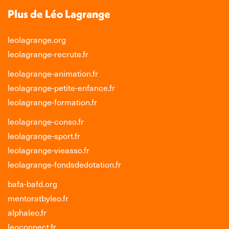
Plus de Léo Lagrange
leolagrange.org
leolagrange-recrute.fr
leolagrange-animation.fr
leolagrange-petite-enfance.fr
leolagrange-formation.fr
leolagrange-conso.fr
leolagrange-sport.fr
leolagrange-vieasso.fr
leolagrange-fondsdedotation.fr
bafa-bafd.org
mentoratbyleo.fr
alphaleo.fr
leoconnect.fr