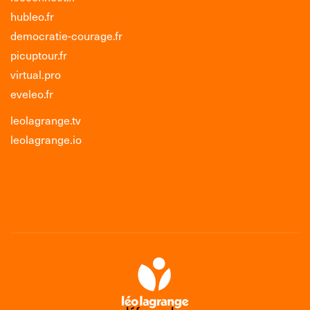
hubleo.fr
democratie-courage.fr
picuptour.fr
virtual.pro
eveleo.fr
leolagrange.tv
leolagrange.io