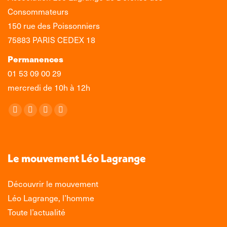
Consommateurs
150 rue des Poissonniers
75883 PARIS CEDEX 18
Permanences
01 53 09 00 29
mercredi de 10h à 12h
Retrouvez-nous sur :
La
La
La
La
page
page
page
page
Facebook
X
LinkedIn
Instagram
s'ouvre
s'ouvre
s'ouvre
s'ouvre
Le mouvement Léo Lagrange
dans
dans
dans
dans
une
une
une
une
Découvrir le mouvement
nouvelle
nouvelle
nouvelle
nouvelle
Léo Lagrange, l’homme
fenêtre
fenêtre
fenêtre
fenêtre
Toute l’actualité