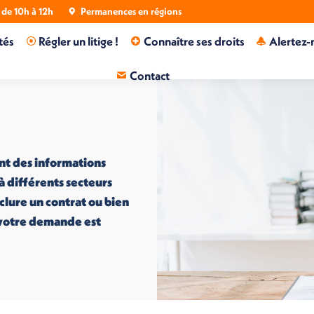
de 10h à 12h
Permanences en régions
tés
Régler un litige !
Connaître ses droits
Alertez-
Contact
nt des informations
 à différents secteurs
nclure un contrat ou bien
i votre demande est