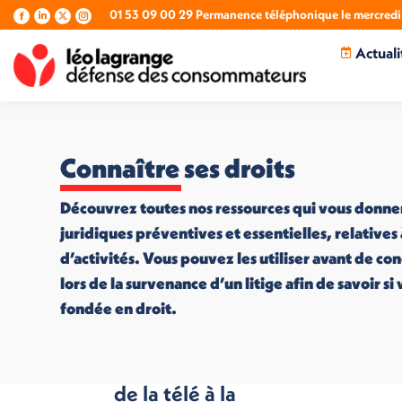
01 53 09 00 29 Permanence téléphonique le mercredi 
La
La
La
La
page
page
page
page
Actuali
Facebook
LinkedIn
X
Instagram
s'ouvre
s'ouvre
s'ouvre
s'ouvre
dans
dans
dans
dans
une
une
une
une
nouvelle
nouvelle
nouvelle
nouvelle
fenêtre
fenêtre
fenêtre
fenêtre
Connaître ses droits
Découvrez toutes nos ressources qui vous donne
juridiques préventives et essentielles, relatives
d’activités. Vous pouvez les utiliser avant de co
lors de la survenance d’un litige afin de savoir s
fondée en droit.
Une consommation
de la télé à la