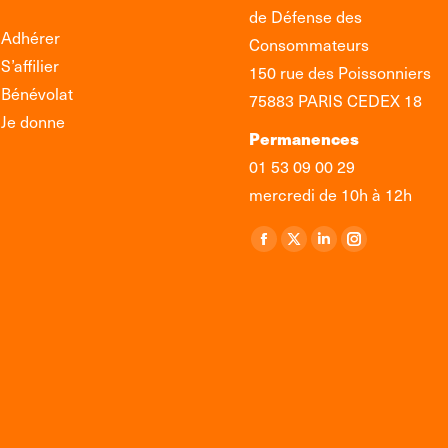
de Défense des
Adhérer
Consommateurs
S’affilier
150 rue des Poissonniers
Bénévolat
75883 PARIS CEDEX 18
Je donne
Permanences
01 53 09 00 29
mercredi de 10h à 12h
Retrouvez-nous sur :
La
La
La
La
page
page
page
page
Facebook
X
LinkedIn
Instagram
s'ouvre
s'ouvre
s'ouvre
s'ouvre
dans
dans
dans
dans
une
une
une
une
nouvelle
nouvelle
nouvelle
nouvelle
fenêtre
fenêtre
fenêtre
fenêtre