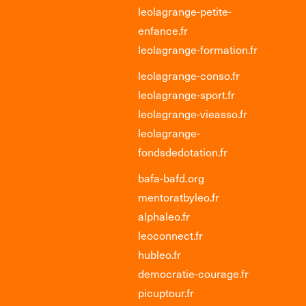
leolagrange-petite-
enfance.fr
leolagrange-formation.fr
leolagrange-conso.fr
leolagrange-sport.fr
leolagrange-vieasso.fr
leolagrange-
fondsdedotation.fr
bafa-bafd.org
mentoratbyleo.fr
alphaleo.fr
leoconnect.fr
hubleo.fr
democratie-courage.fr
picuptour.fr