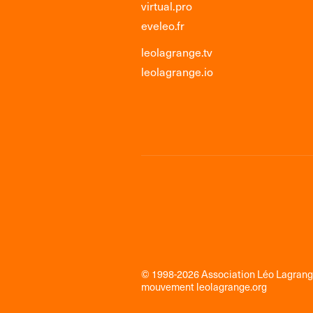
virtual.pro
eveleo.fr
leolagrange.tv
leolagrange.io
© 1998-2026 Association Léo Lagran
mouvement
leolagrange.org