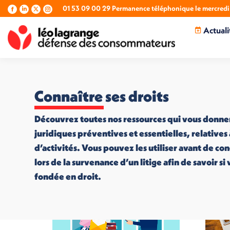
01 53 09 00 29 Permanence téléphonique le mercredi 
La
La
La
La
page
page
page
page
Actuali
Facebook
LinkedIn
X
Instagram
s'ouvre
s'ouvre
s'ouvre
s'ouvre
dans
dans
dans
dans
une
une
une
une
nouvelle
nouvelle
nouvelle
nouvelle
fenêtre
fenêtre
fenêtre
fenêtre
Connaître ses droits
Découvrez toutes nos ressources qui vous donne
juridiques préventives et essentielles, relatives
d’activités. Vous pouvez les utiliser avant de co
lors de la survenance d’un litige afin de savoir s
fondée en droit.