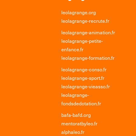
leolagrange.org
leolagrange-recrute.fr
leolagrange-animation.fr
leolagrange-petite-
enfance.fr
leolagrange-formation.fr
leolagrange-conso.fr
leolagrange-sport.fr
leolagrange-vieasso.fr
leolagrange-
fondsdedotation.fr
bafa-bafd.org
mentoratbyleo.fr
alphaleo.fr