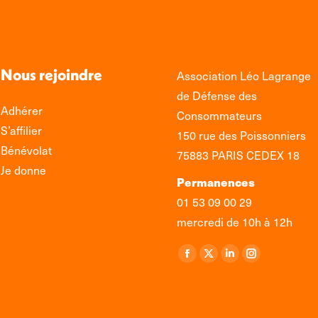
Nous rejoindre
Association Léo Lagrange
de Défense des
Adhérer
Consommateurs
S’affilier
150 rue des Poissonniers
Bénévolat
75883 PARIS CEDEX 18
Je donne
Permanences
01 53 09 00 29
mercredi de 10h à 12h
Retrouvez-nous sur :
La
La
La
La
page
page
page
page
Facebook
X
LinkedIn
Instagram
s'ouvre
s'ouvre
s'ouvre
s'ouvre