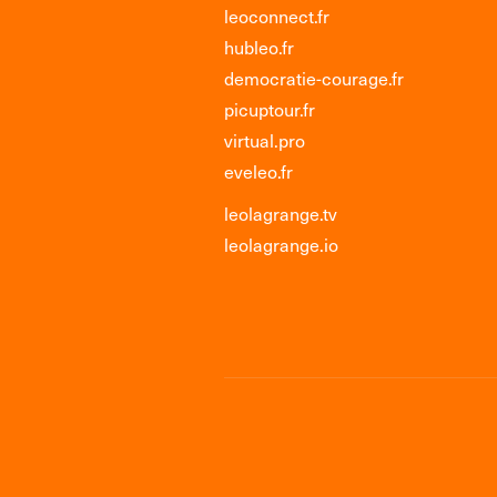
leoconnect.fr
hubleo.fr
democratie-courage.fr
picuptour.fr
virtual.pro
eveleo.fr
leolagrange.tv
leolagrange.io