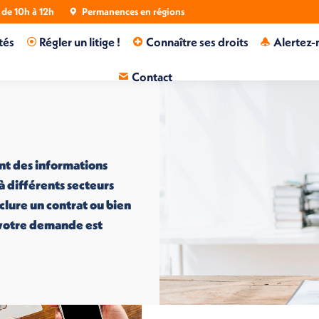
de 10h à 12h
Permanences en régions
tés
Régler un litige !
Connaître ses droits
Alertez-
Contact
nt des informations
 à différents secteurs
nclure un contrat ou bien
i votre demande est