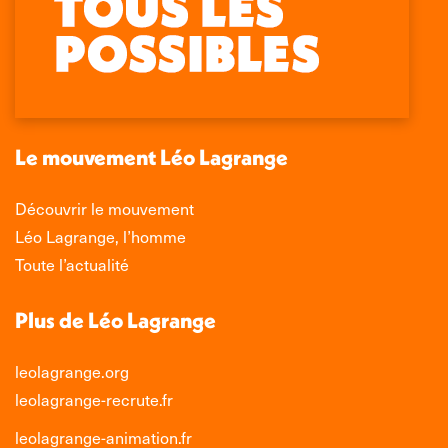
page
page
page
page
Facebook
X
LinkedIn
Instagram
s'ouvre
s'ouvre
s'ouvre
s'ouvre
dans
dans
dans
dans
une
une
une
une
nouvelle
nouvelle
nouvelle
nouvelle
Le mouvement Léo Lagrange
fenêtre
fenêtre
fenêtre
fenêtre
Découvrir le mouvement
Léo Lagrange, l’homme
Toute l’actualité
Plus de Léo Lagrange
leolagrange.org
leolagrange-recrute.fr
leolagrange-animation.fr