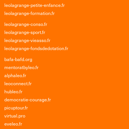
leolagrange-petite-enfance.fr
leolagrange-formation.fr
leolagrange-conso.fr
leolagrange-sport.fr
leolagrange-vieasso.fr
leolagrange-fondsdedotation.fr
bafa-bafd.org
mentoratbyleo.fr
alphaleo.fr
leoconnect.fr
hubleo.fr
democratie-courage.fr
picuptour.fr
virtual.pro
eveleo.fr