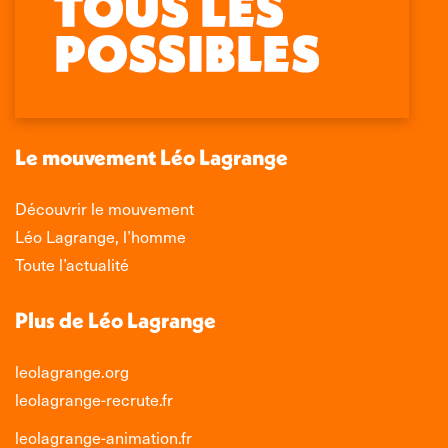
page
page
page
page
Facebook
X
LinkedIn
Instagram
s'ouvre
s'ouvre
s'ouvre
s'ouvre
dans
dans
dans
dans
une
une
une
une
nouvelle
nouvelle
nouvelle
nouvelle
Le mouvement Léo Lagrange
fenêtre
fenêtre
fenêtre
fenêtre
Découvrir le mouvement
Léo Lagrange, l’homme
Toute l’actualité
Plus de Léo Lagrange
leolagrange.org
leolagrange-recrute.fr
leolagrange-animation.fr