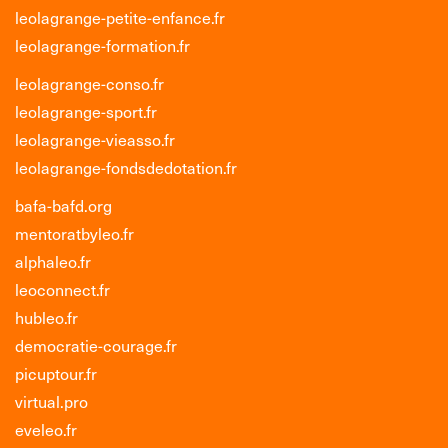
leolagrange-petite-enfance.fr
leolagrange-formation.fr
leolagrange-conso.fr
leolagrange-sport.fr
leolagrange-vieasso.fr
leolagrange-fondsdedotation.fr
bafa-bafd.org
mentoratbyleo.fr
alphaleo.fr
leoconnect.fr
hubleo.fr
democratie-courage.fr
picuptour.fr
virtual.pro
eveleo.fr