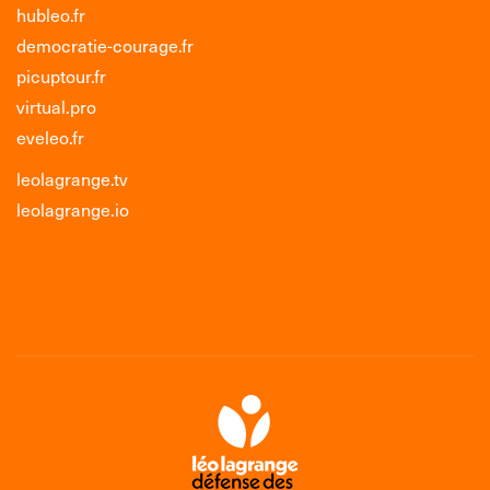
hubleo.fr
democratie-courage.fr
picuptour.fr
virtual.pro
eveleo.fr
leolagrange.tv
leolagrange.io