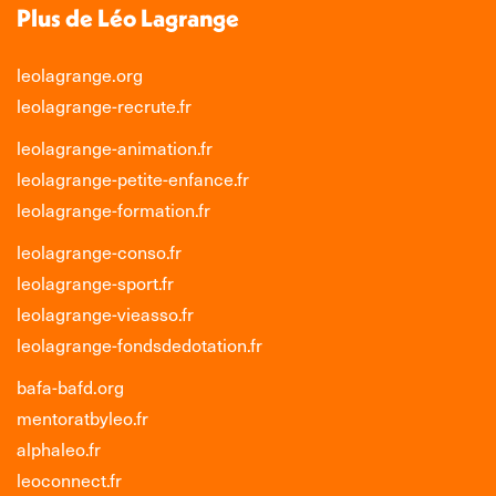
Plus de Léo Lagrange
leolagrange.org
leolagrange-recrute.fr
leolagrange-animation.fr
leolagrange-petite-enfance.fr
leolagrange-formation.fr
leolagrange-conso.fr
leolagrange-sport.fr
leolagrange-vieasso.fr
leolagrange-fondsdedotation.fr
bafa-bafd.org
mentoratbyleo.fr
alphaleo.fr
leoconnect.fr