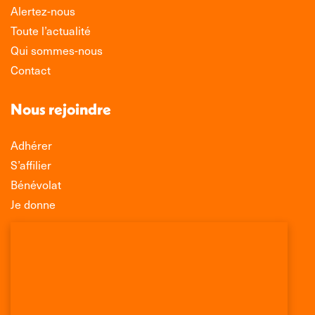
Alertez-nous
Toute l’actualité
Qui sommes-nous
Contact
Nous rejoindre
Adhérer
S’affilier
Bénévolat
Je donne
Association Léo Lagrange de Défense des
Consommateurs
150 rue des Poissonniers
75883 PARIS CEDEX 18