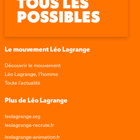
page
page
page
page
Facebook
X
LinkedIn
Instagram
s'ouvre
s'ouvre
s'ouvre
s'ouvre
dans
dans
dans
dans
une
une
une
une
nouvelle
nouvelle
nouvelle
nouvelle
Le mouvement Léo Lagrange
fenêtre
fenêtre
fenêtre
fenêtre
Découvrir le mouvement
Léo Lagrange, l’homme
Toute l’actualité
Plus de Léo Lagrange
leolagrange.org
leolagrange-recrute.fr
leolagrange-animation.fr