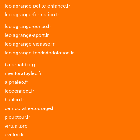
leolagrange-petite-enfance.fr
leolagrange-formation.fr
leolagrange-conso.fr
leolagrange-sport.fr
leolagrange-vieasso.fr
leolagrange-fondsdedotation.fr
bafa-bafd.org
mentoratbyleo.fr
alphaleo.fr
leoconnect.fr
hubleo.fr
democratie-courage.fr
picuptour.fr
virtual.pro
eveleo.fr