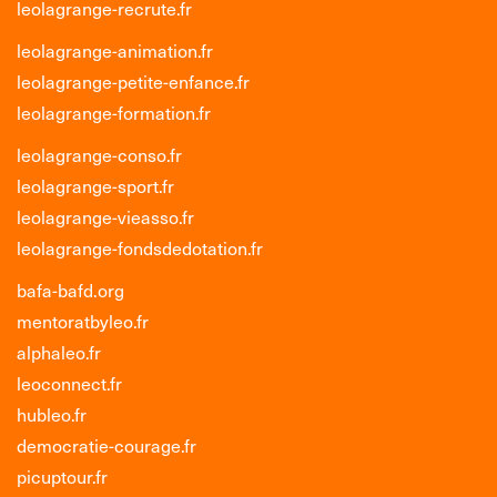
leolagrange-recrute.fr
leolagrange-animation.fr
leolagrange-petite-enfance.fr
leolagrange-formation.fr
leolagrange-conso.fr
leolagrange-sport.fr
leolagrange-vieasso.fr
leolagrange-fondsdedotation.fr
bafa-bafd.org
mentoratbyleo.fr
alphaleo.fr
leoconnect.fr
hubleo.fr
democratie-courage.fr
picuptour.fr