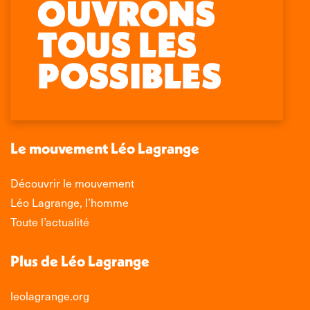
Retrouvez-nous sur :
La
La
La
La
page
page
page
page
Facebook
X
LinkedIn
Instagram
s'ouvre
s'ouvre
s'ouvre
s'ouvre
dans
dans
dans
dans
une
une
une
une
nouvelle
nouvelle
nouvelle
nouvelle
Le mouvement Léo Lagrange
fenêtre
fenêtre
fenêtre
fenêtre
Découvrir le mouvement
Léo Lagrange, l’homme
Toute l’actualité
Plus de Léo Lagrange
leolagrange.org