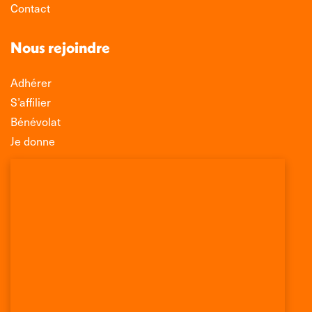
Contact
Nous rejoindre
Adhérer
S’affilier
Bénévolat
Je donne
Association Léo Lagrange de Défense des
Consommateurs
150 rue des Poissonniers
75883 PARIS CEDEX 18
Permanences
01 53 09 00 29
mercredi de 10h à 12h