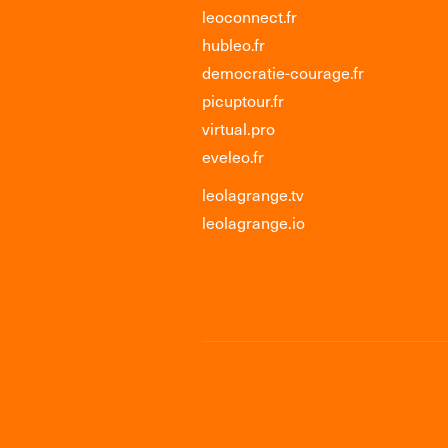
leoconnect.fr
hubleo.fr
democratie-courage.fr
picuptour.fr
virtual.pro
eveleo.fr
leolagrange.tv
leolagrange.io