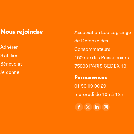
Nous rejoindre
Association Léo Lagrange
de Défense des
Adhérer
Consommateurs
S’affilier
150 rue des Poissonniers
Bénévolat
75883 PARIS CEDEX 18
Je donne
Permanences
01 53 09 00 29
mercredi de 10h à 12h
Retrouvez-nous sur :
La
La
La
La
page
page
page
page
Facebook
X
LinkedIn
Instagram
s'ouvre
s'ouvre
s'ouvre
s'ouvre