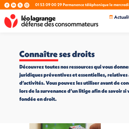
01 53 09 00 29 Permanence téléphonique le mercredi 
La
La
La
La
page
page
page
page
Actuali
Facebook
LinkedIn
X
Instagram
s'ouvre
s'ouvre
s'ouvre
s'ouvre
dans
dans
dans
dans
une
une
une
une
nouvelle
nouvelle
nouvelle
nouvelle
fenêtre
fenêtre
fenêtre
fenêtre
Connaître ses droits
Découvrez toutes nos ressources qui vous donne
juridiques préventives et essentielles, relatives
d’activités. Vous pouvez les utiliser avant de co
lors de la survenance d’un litige afin de savoir s
fondée en droit.