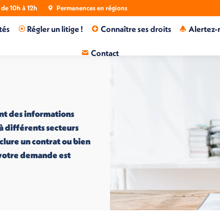
de 10h à 12h
Permanences en régions
tés
Régler un litige !
Connaître ses droits
Alertez-
Contact
nt des informations
 à différents secteurs
nclure un contrat ou bien
i votre demande est