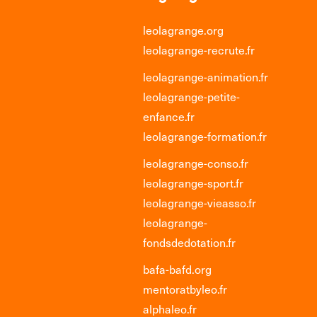
leolagrange.org
leolagrange-recrute.fr
leolagrange-animation.fr
leolagrange-petite-
enfance.fr
leolagrange-formation.fr
leolagrange-conso.fr
leolagrange-sport.fr
leolagrange-vieasso.fr
leolagrange-
fondsdedotation.fr
bafa-bafd.org
mentoratbyleo.fr
alphaleo.fr