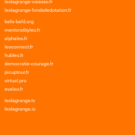
leolagrange-vieasso.fr
leolagrange-fondsdedotation.fr
bafa-bafd.org
mentoratbyleo.fr
alphaleo.fr
leoconnect.fr
hubleo.fr
democratie-courage.fr
picuptour.fr
virtual.pro
eveleo.fr
leolagrange.tv
leolagrange.io