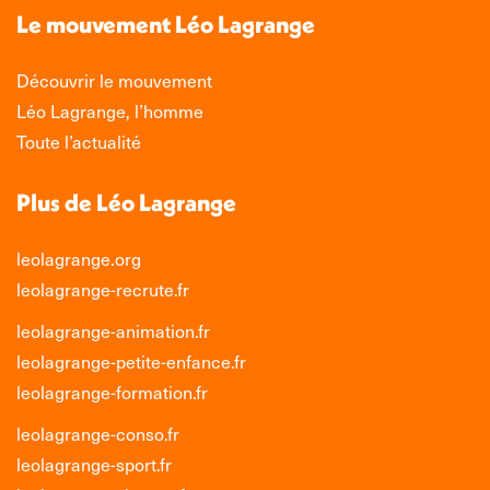
nouvelle
nouvelle
nouvelle
nouvelle
Le mouvement Léo Lagrange
fenêtre
fenêtre
fenêtre
fenêtre
Découvrir le mouvement
Léo Lagrange, l’homme
Toute l’actualité
Plus de Léo Lagrange
leolagrange.org
leolagrange-recrute.fr
leolagrange-animation.fr
leolagrange-petite-enfance.fr
leolagrange-formation.fr
leolagrange-conso.fr
leolagrange-sport.fr