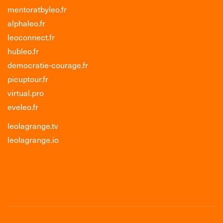
mentoratbyleo.fr
alphaleo.fr
leoconnect.fr
hubleo.fr
democratie-courage.fr
picuptour.fr
virtual.pro
eveleo.fr
leolagrange.tv
leolagrange.io