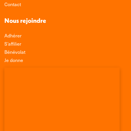
Contact
Nous rejoindre
Adhérer
S’affilier
Bénévolat
Je donne
Association Léo Lagrange de Défense des
Consommateurs
150 rue des Poissonniers
75883 PARIS CEDEX 18
Permanences
01 53 09 00 29
mercredi de 10h à 12h