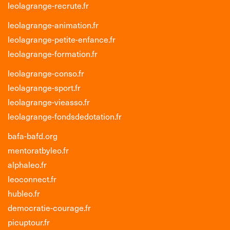
leolagrange-recrute.fr
leolagrange-animation.fr
leolagrange-petite-enfance.fr
leolagrange-formation.fr
leolagrange-conso.fr
leolagrange-sport.fr
leolagrange-vieasso.fr
leolagrange-fondsdedotation.fr
bafa-bafd.org
mentoratbyleo.fr
alphaleo.fr
leoconnect.fr
hubleo.fr
democratie-courage.fr
picuptour.fr