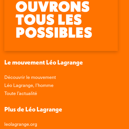
Retrouvez-nous sur :
La
La
La
La
page
page
page
page
Facebook
X
LinkedIn
Instagram
s'ouvre
s'ouvre
s'ouvre
s'ouvre
dans
dans
dans
dans
une
une
une
une
nouvelle
nouvelle
nouvelle
nouvelle
Le mouvement Léo Lagrange
fenêtre
fenêtre
fenêtre
fenêtre
Découvrir le mouvement
Léo Lagrange, l’homme
Toute l’actualité
Plus de Léo Lagrange
leolagrange.org