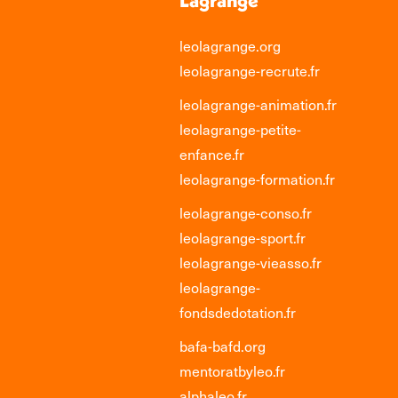
leolagrange.org
leolagrange-recrute.fr
leolagrange-animation.fr
leolagrange-petite-
enfance.fr
leolagrange-formation.fr
leolagrange-conso.fr
leolagrange-sport.fr
leolagrange-vieasso.fr
leolagrange-
fondsdedotation.fr
bafa-bafd.org
mentoratbyleo.fr
alphaleo.fr