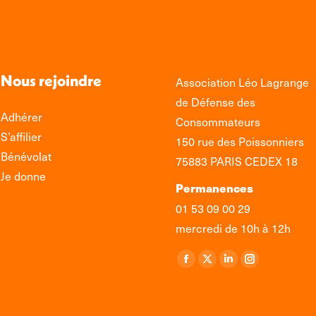
Nous rejoindre
Association Léo Lagrange
de Défense des
Adhérer
Consommateurs
S’affilier
150 rue des Poissonniers
Bénévolat
75883 PARIS CEDEX 18
Je donne
Permanences
01 53 09 00 29
mercredi de 10h à 12h
Retrouvez-nous sur :
La
La
La
La
page
page
page
page
Facebook
X
LinkedIn
Instagram