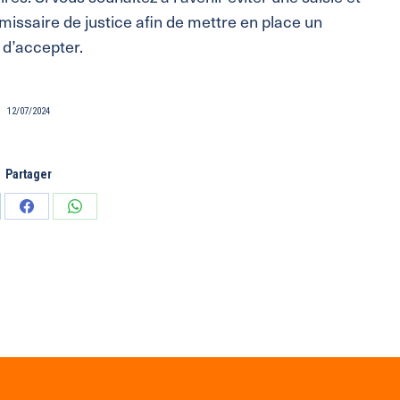
missaire de justice afin de mettre en place un
u d’accepter.
12/07/2024
Partager
tager
Partager
Partager
sur
sur
edIn
Facebook
WhatsApp