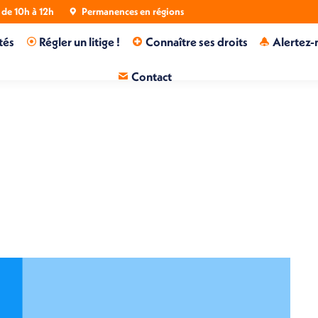
de 10h à 12h
Permanences en régions
tés
Régler un litige !
Connaître ses droits
Alertez-
Contact