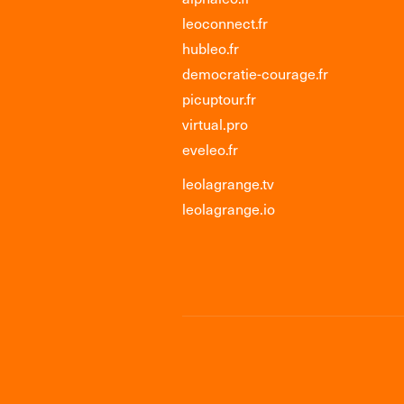
leoconnect.fr
hubleo.fr
democratie-courage.fr
picuptour.fr
virtual.pro
eveleo.fr
leolagrange.tv
leolagrange.io