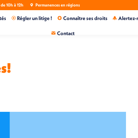
de 10h à 12h
Permanences en régions
tés
Régler un litige !
Connaître ses droits
Alertez-
Contact
s!