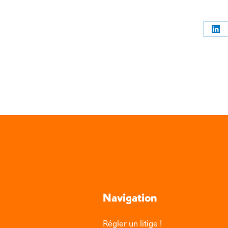
Par
sur
Link
Navigation
Régler un litige !