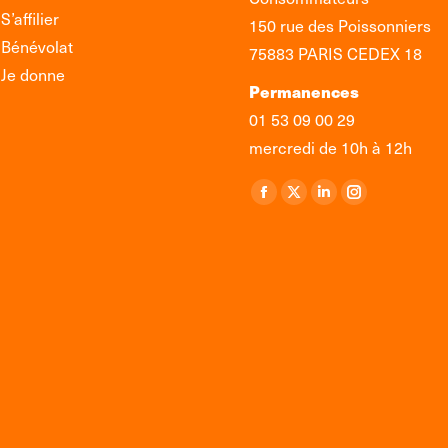
S’affilier
150 rue des Poissonniers
Bénévolat
75883 PARIS CEDEX 18
Je donne
Permanences
01 53 09 00 29
mercredi de 10h à 12h
Retrouvez-nous sur :
La
La
La
La
page
page
page
page
Facebook
X
LinkedIn
Instagram
s'ouvre
s'ouvre
s'ouvre
s'ouvre
dans
dans
dans
dans
une
une
une
une
nouvelle
nouvelle
nouvelle
nouvelle
fenêtre
fenêtre
fenêtre
fenêtre