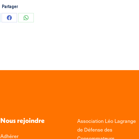
Partager
tager
Partager
Partager
sur
sur
edIn
Facebook
WhatsApp
Nous rejoindre
Association Léo Lagrange
de Défense des
Adhérer
Consommateurs