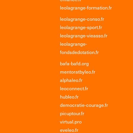
leolagrange-formation.fr
leolagrange-conso.fr
leolagrange-sport.fr
leolagrange-vieasso.fr
leolagrange-
fondsdedotation.fr
bafa-bafd.org
mentoratbyleo.fr
alphaleo.fr
leoconnect.fr
hubleo.fr
democratie-courage.fr
picuptour.fr
virtual.pro
eveleo.fr