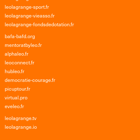
leolagrange-sport.fr
leolagrange-vieasso.fr
leolagrange-fondsdedotation.fr
bafa-bafd.org
mentoratbyleo.fr
alphaleo.fr
leoconnect.fr
hubleo.fr
democratie-courage.fr
picuptour.fr
virtual.pro
eveleo.fr
leolagrange.tv
leolagrange.io