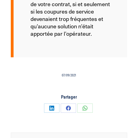
de votre contrat, si et seulement
si les coupures de service
devenaient trop fréquentes et
qu’aucune solution n’était
apportée par l’opérateur.
07/09/2021
Partager
Partager
Partager
Partager
sur
sur
sur
LinkedIn
Facebook
WhatsApp