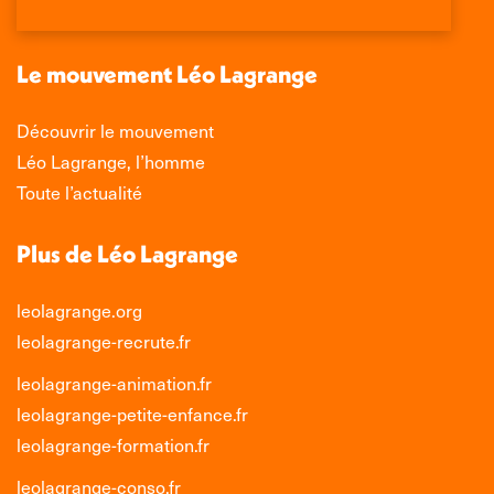
dans
dans
dans
dans
une
une
une
une
nouvelle
nouvelle
nouvelle
nouvelle
Le mouvement Léo Lagrange
fenêtre
fenêtre
fenêtre
fenêtre
Découvrir le mouvement
Léo Lagrange, l’homme
Toute l’actualité
Plus de Léo Lagrange
leolagrange.org
leolagrange-recrute.fr
leolagrange-animation.fr
leolagrange-petite-enfance.fr
leolagrange-formation.fr
leolagrange-conso.fr