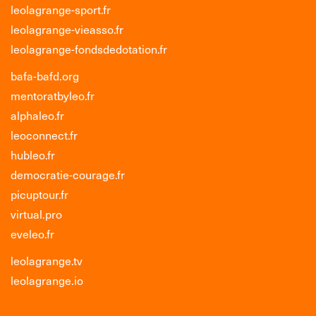
leolagrange-sport.fr
leolagrange-vieasso.fr
leolagrange-fondsdedotation.fr
bafa-bafd.org
mentoratbyleo.fr
alphaleo.fr
leoconnect.fr
hubleo.fr
democratie-courage.fr
picuptour.fr
virtual.pro
eveleo.fr
leolagrange.tv
leolagrange.io