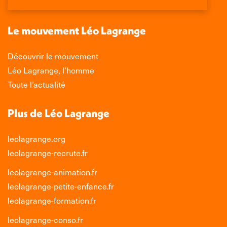
une
une
une
une
nouvelle
nouvelle
nouvelle
nouvelle
Le mouvement Léo Lagrange
fenêtre
fenêtre
fenêtre
fenêtre
Découvrir le mouvement
Léo Lagrange, l’homme
Toute l’actualité
Plus de Léo Lagrange
leolagrange.org
leolagrange-recrute.fr
leolagrange-animation.fr
leolagrange-petite-enfance.fr
leolagrange-formation.fr
leolagrange-conso.fr