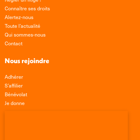
Connaître ses droits
Alertez-nous
Toute l’actualité
Qui sommes-nous
Contact
Nous rejoindre
Adhérer
S’affilier
Bénévolat
Je donne
Association Léo Lagrange de Défense des
Consommateurs
150 rue des Poissonniers