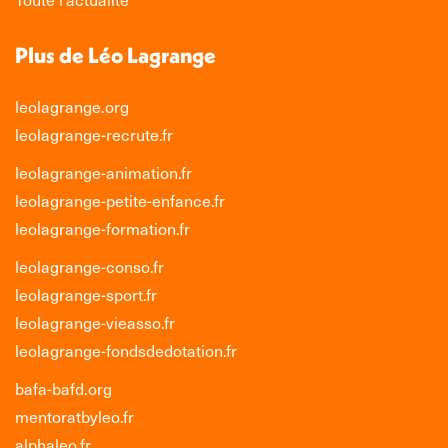
Plus de Léo Lagrange
leolagrange.org
leolagrange-recrute.fr
leolagrange-animation.fr
leolagrange-petite-enfance.fr
leolagrange-formation.fr
leolagrange-conso.fr
leolagrange-sport.fr
leolagrange-vieasso.fr
leolagrange-fondsdedotation.fr
bafa-bafd.org
mentoratbyleo.fr
alphaleo.fr