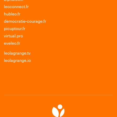
leoconnect.fr
hubleo.fr
democratie-courage.fr
picuptour.fr
virtual.pro
eveleo.fr
leolagrange.tv
leolagrange.io