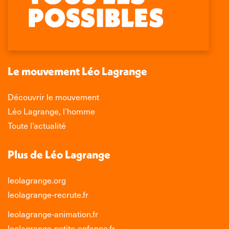
Facebook
X
LinkedIn
Instagram
s'ouvre
s'ouvre
s'ouvre
s'ouvre
dans
dans
dans
dans
une
une
une
une
nouvelle
nouvelle
nouvelle
nouvelle
Le mouvement Léo Lagrange
fenêtre
fenêtre
fenêtre
fenêtre
Découvrir le mouvement
Léo Lagrange, l’homme
Toute l’actualité
Plus de Léo Lagrange
leolagrange.org
leolagrange-recrute.fr
leolagrange-animation.fr
leolagrange-petite-enfance.fr