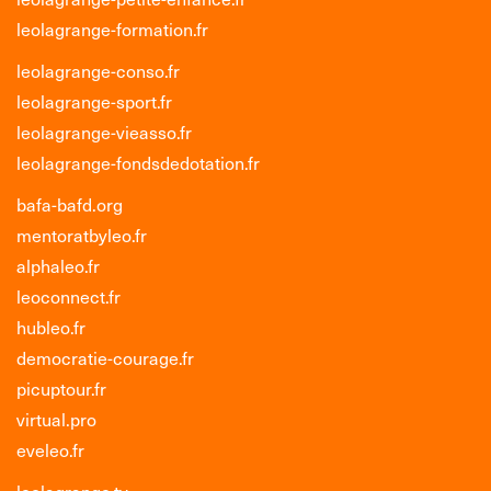
leolagrange-formation.fr
leolagrange-conso.fr
leolagrange-sport.fr
leolagrange-vieasso.fr
leolagrange-fondsdedotation.fr
bafa-bafd.org
mentoratbyleo.fr
alphaleo.fr
leoconnect.fr
hubleo.fr
democratie-courage.fr
picuptour.fr
virtual.pro
eveleo.fr