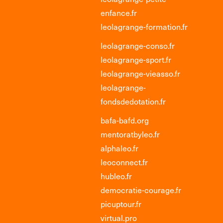
enfance.fr
leolagrange-formation.fr
leolagrange-conso.fr
leolagrange-sport.fr
leolagrange-vieasso.fr
leolagrange-
fondsdedotation.fr
bafa-bafd.org
mentoratbyleo.fr
alphaleo.fr
leoconnect.fr
hubleo.fr
democratie-courage.fr
picuptour.fr
virtual.pro