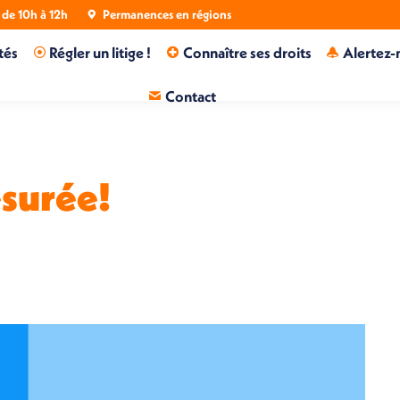
de 10h à 12h
Permanences en régions
tés
Régler un litige !
Connaître ses droits
Alertez-
Contact
surée!