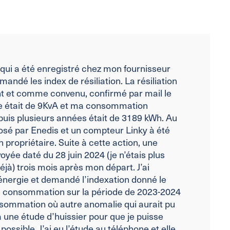
té qui a été enregistré chez mon fournisseur
mandé les index de résiliation. La résiliation
t et comme convenu, confirmé par mail le
e était de 9KvA et ma consommation
uis plusieurs années était de 3189 kWh. Au
posé par Enedis et un compteur Linky à été
 propriétaire. Suite à cette action, une
yée daté du 28 juin 2024 (je n’étais plus
éjà) trois mois après mon départ. J’ai
 énergie et demandé l’indexation donné le
 de consommation sur la période de 2023-2024
nsommation où autre anomalie qui aurait pu
 à une étude d’huissier pour que je puisse
possible. J’ai eu l’étude au téléphone et elle