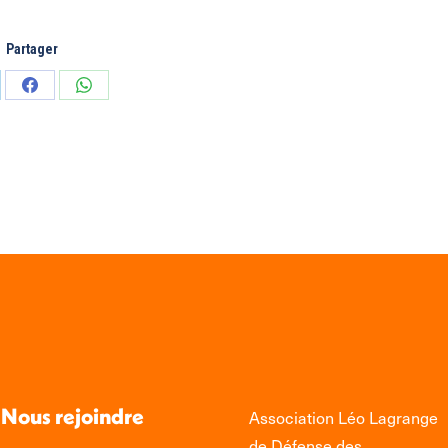
Partager
tager
Partager
Partager
sur
sur
edIn
Facebook
WhatsApp
Nous rejoindre
Association Léo Lagrange
de Défense des