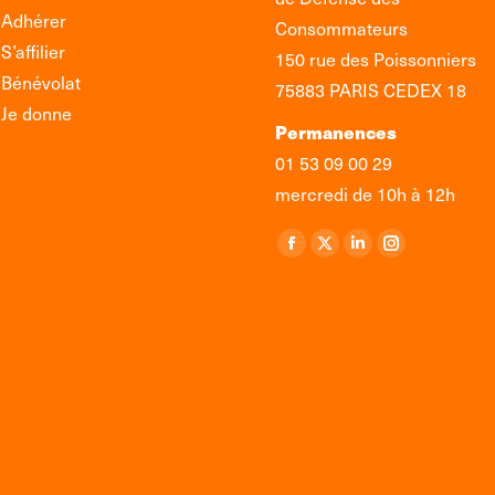
Adhérer
Consommateurs
S’affilier
150 rue des Poissonniers
Bénévolat
75883 PARIS CEDEX 18
Je donne
Permanences
01 53 09 00 29
mercredi de 10h à 12h
Retrouvez-nous sur :
La
La
La
La
page
page
page
page
Facebook
X
LinkedIn
Instagram
s'ouvre
s'ouvre
s'ouvre
s'ouvre
dans
dans
dans
dans
une
une
une
une
nouvelle
nouvelle
nouvelle
nouvelle
fenêtre
fenêtre
fenêtre
fenêtre