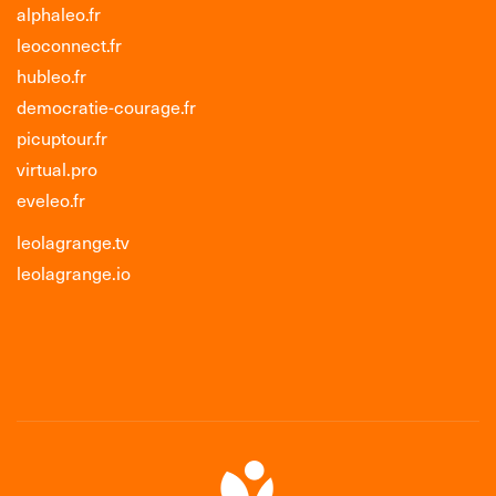
alphaleo.fr
leoconnect.fr
hubleo.fr
democratie-courage.fr
picuptour.fr
virtual.pro
eveleo.fr
leolagrange.tv
leolagrange.io