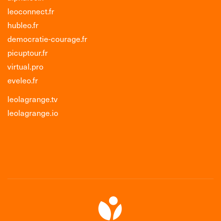
leoconnect.fr
hubleo.fr
democratie-courage.fr
picuptour.fr
virtual.pro
eveleo.fr
leolagrange.tv
leolagrange.io