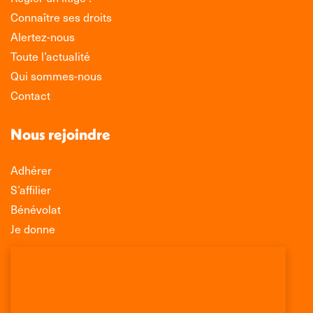
Connaître ses droits
Alertez-nous
Toute l’actualité
Qui sommes-nous
Contact
Nous rejoindre
Adhérer
S’affilier
Bénévolat
Je donne
Association Léo Lagrange de Défense des
Consommateurs
150 rue des Poissonniers