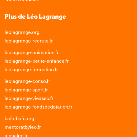
Plus de Léo Lagrange
leolagrange.org
leolagrange-recrute.fr
leolagrange-animation.fr
leolagrange-petite-enfance.fr
leolagrange-formation.fr
leolagrange-conso.fr
leolagrange-sport.fr
leolagrange-vieasso.fr
leolagrange-fondsdedotation.fr
bafa-bafd.org
mentoratbyleo.fr
alphaleo.fr