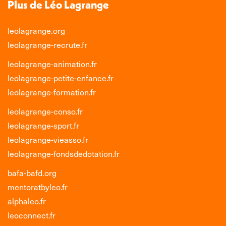
Plus de Léo Lagrange
leolagrange.org
leolagrange-recrute.fr
leolagrange-animation.fr
leolagrange-petite-enfance.fr
leolagrange-formation.fr
leolagrange-conso.fr
leolagrange-sport.fr
leolagrange-vieasso.fr
leolagrange-fondsdedotation.fr
bafa-bafd.org
mentoratbyleo.fr
alphaleo.fr
leoconnect.fr