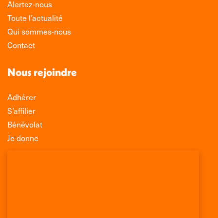
Alertez-nous
Toute l’actualité
Qui sommes-nous
Contact
Nous rejoindre
Adhérer
S’affilier
Bénévolat
Je donne
Association Léo Lagrange de Défense des
Consommateurs
150 rue des Poissonniers
75883 PARIS CEDEX 18