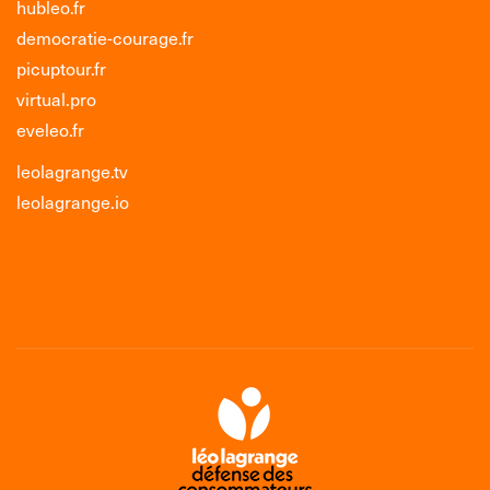
hubleo.fr
democratie-courage.fr
picuptour.fr
virtual.pro
eveleo.fr
leolagrange.tv
leolagrange.io