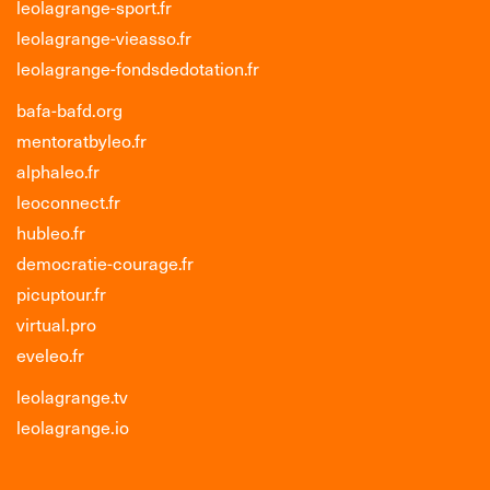
leolagrange-sport.fr
leolagrange-vieasso.fr
leolagrange-fondsdedotation.fr
bafa-bafd.org
mentoratbyleo.fr
alphaleo.fr
leoconnect.fr
hubleo.fr
democratie-courage.fr
picuptour.fr
virtual.pro
eveleo.fr
leolagrange.tv
leolagrange.io