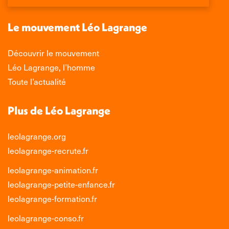
une
une
une
une
nouvelle
nouvelle
nouvelle
nouvelle
Le mouvement Léo Lagrange
fenêtre
fenêtre
fenêtre
fenêtre
Découvrir le mouvement
Léo Lagrange, l’homme
Toute l’actualité
Plus de Léo Lagrange
leolagrange.org
leolagrange-recrute.fr
leolagrange-animation.fr
leolagrange-petite-enfance.fr
leolagrange-formation.fr
leolagrange-conso.fr