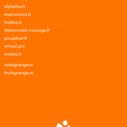
alphaleo.fr
leoconnect.fr
hubleo.fr
democratie-courage.fr
picuptour.fr
virtual.pro
eveleo.fr
leolagrange.tv
leolagrange.io