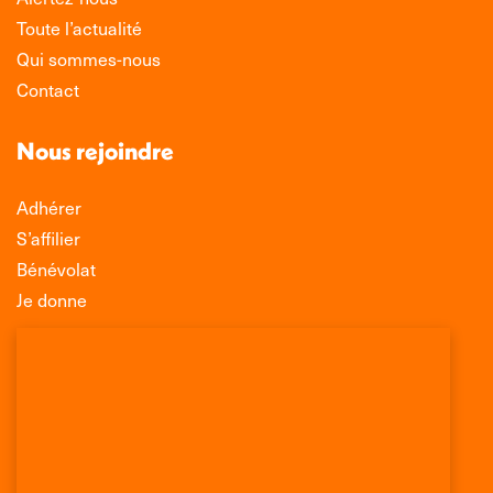
Toute l’actualité
Qui sommes-nous
Contact
Nous rejoindre
Adhérer
S’affilier
Bénévolat
Je donne
Association Léo Lagrange de Défense des
Consommateurs
150 rue des Poissonniers
75883 PARIS CEDEX 18