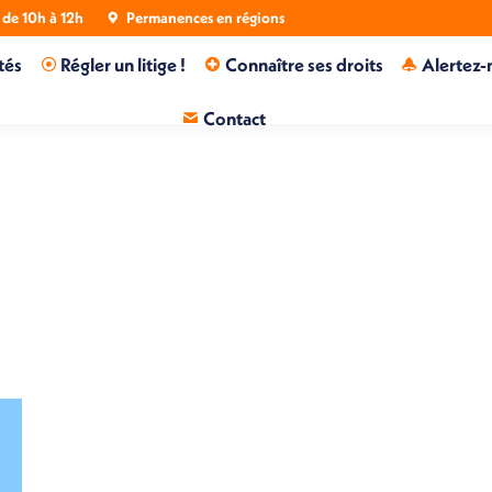
de 10h à 12h
Permanences en régions
tés
Régler un litige !
Connaître ses droits
Alertez-
Contact