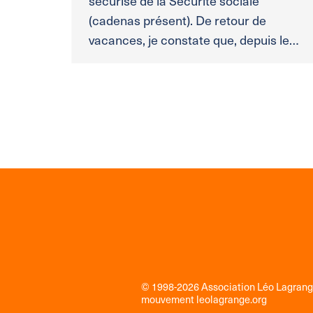
sécurisé de la Sécurité sociale
(cadenas présent). De retour de
vacances, je constate que, depuis le…
© 1998-2026 Association Léo Lagran
mouvement
leolagrange.org