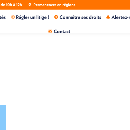
de 10h à 12h
Permanences en régions
tés
Régler un litige !
Connaître ses droits
Alertez-
Contact