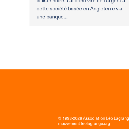
la liste noire. J’ai donc viré de l’argent à
cette société basée en Angleterre via
une banque…
© 1998-2026 Association Léo Lagran
mouvement
leolagrange.org