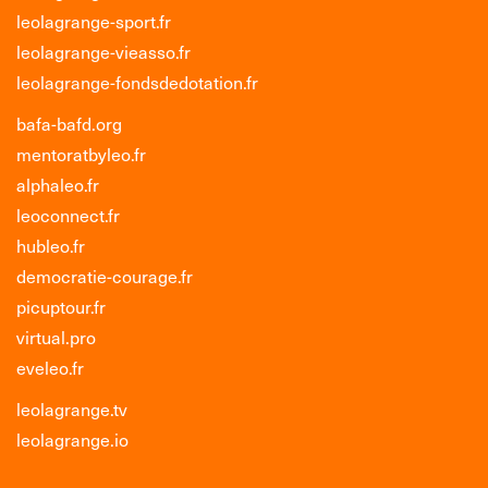
leolagrange-sport.fr
leolagrange-vieasso.fr
leolagrange-fondsdedotation.fr
bafa-bafd.org
mentoratbyleo.fr
alphaleo.fr
leoconnect.fr
hubleo.fr
democratie-courage.fr
picuptour.fr
virtual.pro
eveleo.fr
leolagrange.tv
leolagrange.io