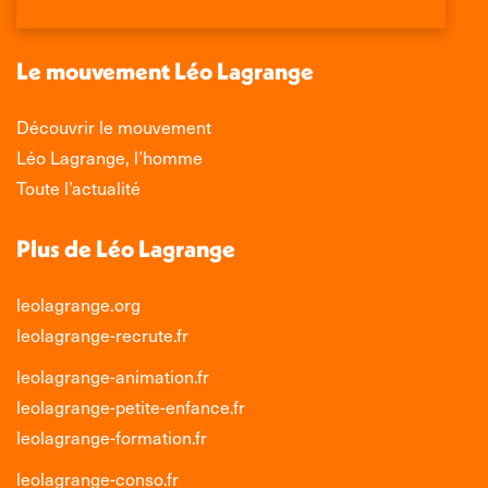
dans
dans
dans
dans
une
une
une
une
nouvelle
nouvelle
nouvelle
nouvelle
Le mouvement Léo Lagrange
fenêtre
fenêtre
fenêtre
fenêtre
Découvrir le mouvement
Léo Lagrange, l’homme
Toute l’actualité
Plus de Léo Lagrange
leolagrange.org
leolagrange-recrute.fr
leolagrange-animation.fr
leolagrange-petite-enfance.fr
leolagrange-formation.fr
leolagrange-conso.fr