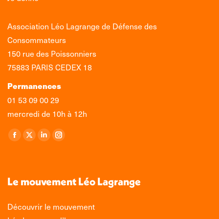
Association Léo Lagrange de Défense des
Consommateurs
150 rue des Poissonniers
75883 PARIS CEDEX 18
Permanences
01 53 09 00 29
mercredi de 10h à 12h
Retrouvez-nous sur :
La
La
La
La
page
page
page
page
Facebook
X
LinkedIn
Instagram
s'ouvre
s'ouvre
s'ouvre
s'ouvre
Le mouvement Léo Lagrange
dans
dans
dans
dans
une
une
une
une
Découvrir le mouvement
nouvelle
nouvelle
nouvelle
nouvelle