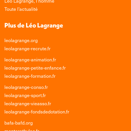
Léo Lagrange, l’homme
fenêtre
fenêtre
fenêtre
fenêtre
Toute l’actualité
Plus de Léo Lagrange
leolagrange.org
leolagrange-recrute.fr
leolagrange-animation.fr
leolagrange-petite-enfance.fr
leolagrange-formation.fr
leolagrange-conso.fr
leolagrange-sport.fr
leolagrange-vieasso.fr
leolagrange-fondsdedotation.fr
bafa-bafd.org
mentoratbyleo.fr