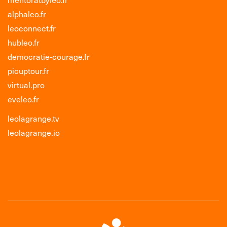
alphaleo.fr
leoconnect.fr
hubleo.fr
democratie-courage.fr
picuptour.fr
virtual.pro
eveleo.fr
leolagrange.tv
leolagrange.io