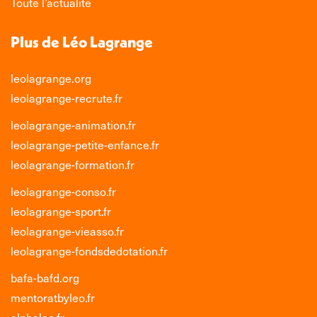
Toute l’actualité
Plus de Léo Lagrange
leolagrange.org
leolagrange-recrute.fr
leolagrange-animation.fr
leolagrange-petite-enfance.fr
leolagrange-formation.fr
leolagrange-conso.fr
leolagrange-sport.fr
leolagrange-vieasso.fr
leolagrange-fondsdedotation.fr
bafa-bafd.org
mentoratbyleo.fr
alphaleo.fr