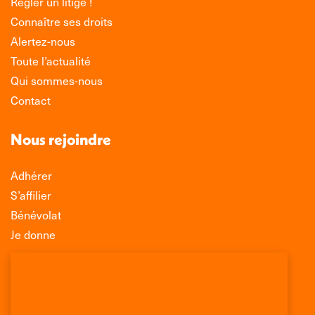
Régler un litige !
Connaître ses droits
Alertez-nous
Toute l’actualité
Qui sommes-nous
Contact
Nous rejoindre
Adhérer
S’affilier
Bénévolat
Je donne
Association Léo Lagrange de Défense des
Consommateurs
150 rue des Poissonniers