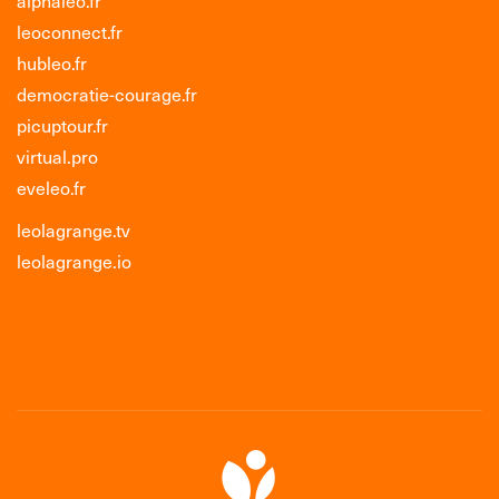
leoconnect.fr
hubleo.fr
democratie-courage.fr
picuptour.fr
virtual.pro
eveleo.fr
leolagrange.tv
leolagrange.io